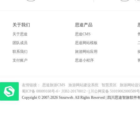
关于我们
思途产品
关于思途
思途CMS
团队成员
思途网站模板
联系我们
旅游网站应用
支付账户
思途小程序
友情链接：
思途旅游CMS
旅游网站建设系统
智慧景区
旅游网站设
蜀ICP备 08009168号-6
梦旅程酒店管理系统
·
​| 运营支持：创旅云营销​
川B2-20170012
· |
川公网安备 51019002000589号
Copyright © 2007-2026 Stourweb. All Rights Reserved | 四川思