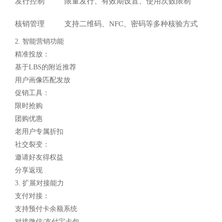
发行控制
限量发行、有效期设置、使用次数限制
核销管理
支持二维码、NFC、密码等多种核验方式
2. 智能营销功能
精准投放：
基于LBS的附近推荐
用户画像匹配发放
促销工具：
限时抢购
团购优惠
老用户专属折扣
社交裂变：
邀请好友得权益
分享返现
3. 扩展对接能力
支付对接：
支持预付卡余额系统
对接微信/支付宝卡包