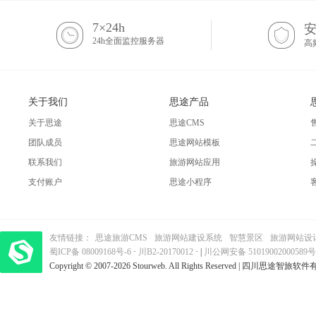
7×24h
24h全面监控服务器
高
关于我们
思途产品
关于思途
思途CMS
团队成员
思途网站模板
联系我们
旅游网站应用
支付账户
思途小程序
友情链接：
思途旅游CMS
旅游网站建设系统
智慧景区
旅游网站设
蜀ICP备 08009168号-6
梦旅程酒店管理系统
·
​| 运营支持：创旅云营销​
川B2-20170012
· |
川公网安备 51019002000589号
Copyright © 2007-2026 Stourweb. All Rights Reserved | 四川思