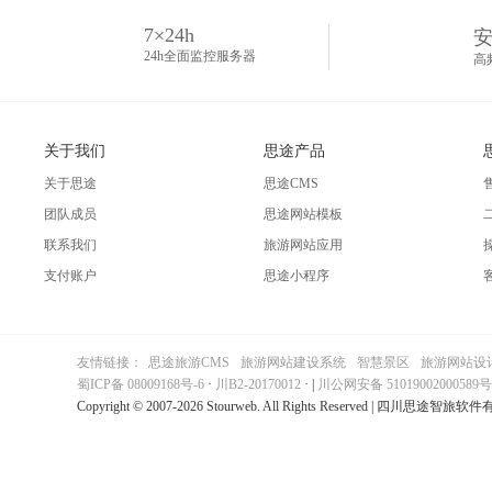
7×24h
24h全面监控服务器
高
关于我们
思途产品
关于思途
思途CMS
团队成员
思途网站模板
联系我们
旅游网站应用
支付账户
思途小程序
友情链接：
思途旅游CMS
旅游网站建设系统
智慧景区
旅游网站设
蜀ICP备 08009168号-6
梦旅程酒店管理系统
·
​| 运营支持：创旅云营销​
川B2-20170012
· |
川公网安备 51019002000589号
Copyright © 2007-2026 Stourweb. All Rights Reserved | 四川思