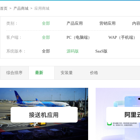
首页
>
产品商城
>
应用商城
类别：
全部
产品应用
营销应用
内
客户端：
全部
PC（电脑端）
WAP（手机端）
系统版本：
全部
源码版
SaaS版
综合排序
最新
安装量
价格