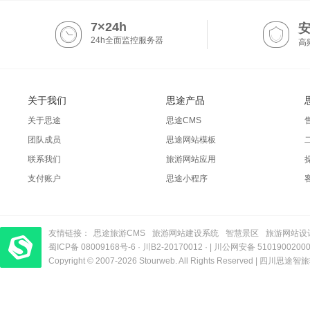
7×24h
24h全面监控服务器
高
关于我们
思途产品
关于思途
思途CMS
团队成员
思途网站模板
联系我们
旅游网站应用
支付账户
思途小程序
友情链接：
思途旅游CMS
旅游网站建设系统
智慧景区
旅游网站设
蜀ICP备 08009168号-6
梦旅程酒店管理系统
​| 运营支持：创旅云营销​
·
川B2-20170012
· |
川公网安备 5101900200
Copyright © 2007-2026 Stourweb. All Rights Reserved |