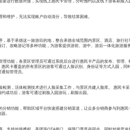
需要进行数据对接，实现线上惠民卡管理，分时预约以及线下游客刷脸入
理和维护，无法实现账户自动清分，导致结算困难。
序，基于承德这一旅游目的地，整合承德全域范围内景区、酒店、旅行社
预订、攻略游记等多种功能，为游客提供游前、游中、游后一体化旅游服
管理功能，各景区管理员可通过系统后台进行惠民卡产品的发布、管理、
，惠民卡覆盖的所有景区的游客可通过人脸识别、身份证等方式入园，同
时通知管理员。
脸检测，活体检测技术进行人脸采集工作，与景区共建人脸库。 惠民卡
预约成功后，游客可通过刷脸入园游玩，刷脸出园。
的分销功能，帮助区域平台快速搭建分销渠道，让众多分销商参与到惠民
利器。
序，支持对接携程、美团等OTA接口，保障门票库存同步，同时对接思途