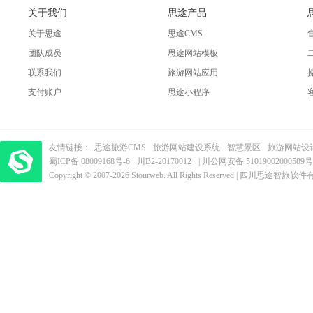
关于我们
思途产品
关于思途
思途CMS
团队成员
思途网站模板
联系我们
旅游网站应用
支付账户
思途小程序
友情链接：
思途旅游CMS
旅游网站建设系统
智慧景区
旅游网站设
蜀ICP备 08009168号-6
梦旅程酒店管理系统
·
​| 运营支持：创旅云营销​
川B2-20170012
· |
川公网安备 51019002000589号
Copyright © 2007-2026 Stourweb. All Rights Reserved | 四川思