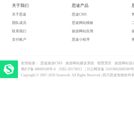
关于我们
思途产品
关于思途
思途CMS
团队成员
思途网站模板
联系我们
旅游网站应用
支付账户
思途小程序
友情链接：
思途旅游CMS
旅游网站建设系统
智慧景区
旅游网站设
蜀ICP备 08009168号-6
梦旅程酒店管理系统
·
​| 运营支持：创旅云营销​
川B2-20170012
· |
川公网安备 51019002000589号
Copyright © 2007-2026 Stourweb. All Rights Reserved | 四川思