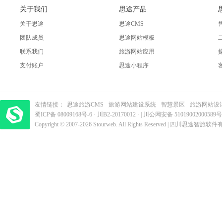
关于我们
思途产品
关于思途
思途CMS
团队成员
思途网站模板
联系我们
旅游网站应用
支付账户
思途小程序
友情链接：
思途旅游CMS
旅游网站建设系统
智慧景区
旅游网站设
蜀ICP备 08009168号-6
梦旅程酒店管理系统
·
​| 运营支持：创旅云营销​
川B2-20170012
· |
川公网安备 51019002000589号
Copyright © 2007-2026 Stourweb. All Rights Reserved | 四川思