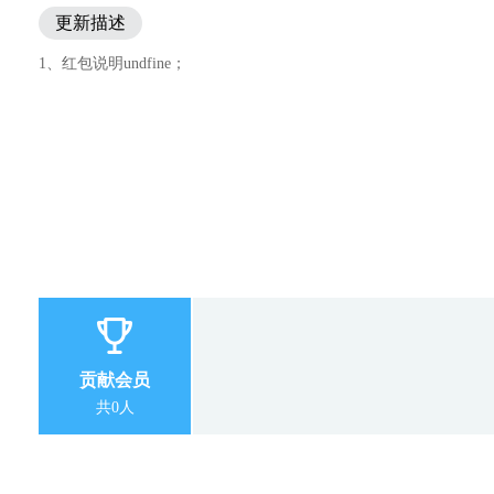
更新描述
1、红包说明undfine；
贡献会员
共0人