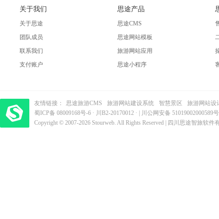
关于我们
思途产品
关于思途
思途CMS
团队成员
思途网站模板
联系我们
旅游网站应用
支付账户
思途小程序
友情链接：
思途旅游CMS
旅游网站建设系统
智慧景区
旅游网站设
蜀ICP备 08009168号-6
梦旅程酒店管理系统
·
​| 运营支持：创旅云营销​
川B2-20170012
· |
川公网安备 51019002000589号
Copyright © 2007-2026 Stourweb. All Rights Reserved | 四川思