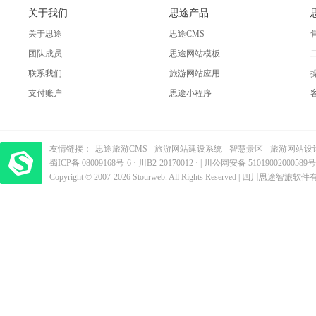
关于我们
思途产品
关于思途
思途CMS
团队成员
思途网站模板
联系我们
旅游网站应用
支付账户
思途小程序
友情链接：
思途旅游CMS
旅游网站建设系统
智慧景区
旅游网站设
蜀ICP备 08009168号-6
梦旅程酒店管理系统
·
​| 运营支持：创旅云营销​
川B2-20170012
· |
川公网安备 51019002000589号
Copyright © 2007-2026 Stourweb. All Rights Reserved | 四川思