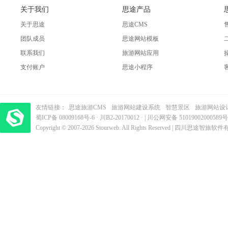
关于我们
思途产品
关于思途
思途CMS
团队成员
思途网站模板
联系我们
旅游网站应用
支付账户
思途小程序
友情链接：
思途旅游CMS
旅游网站建设系统
智慧景区
旅游网站设
蜀ICP备 08009168号-6
梦旅程酒店管理系统
·
​| 运营支持：创旅云营销​
川B2-20170012
· |
川公网安备 51019002000589号
Copyright © 2007-2026 Stourweb. All Rights Reserved | 四川思