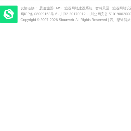
友情链接：
思途旅游CMS
旅游网站建设系统
智慧景区
旅游网站设
蜀ICP备 08009168号-6
梦旅程酒店管理系统
​| 运营支持：创旅云营销​
·
川B2-20170012
· |
川公网安备 5101900200
Copyright © 2007-2026 Stourweb. All Rights Reserved |