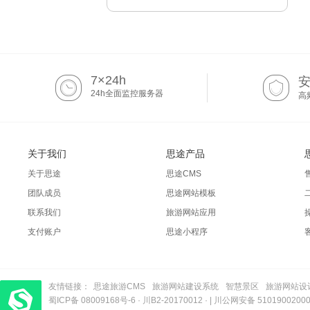
7×24h
24h全面监控服务器
高
关于我们
思途产品
关于思途
思途CMS
团队成员
思途网站模板
联系我们
旅游网站应用
支付账户
思途小程序
友情链接：
思途旅游CMS
旅游网站建设系统
智慧景区
旅游网站设
蜀ICP备 08009168号-6
梦旅程酒店管理系统
​| 运营支持：创旅云营销​
·
川B2-20170012
· |
川公网安备 5101900200