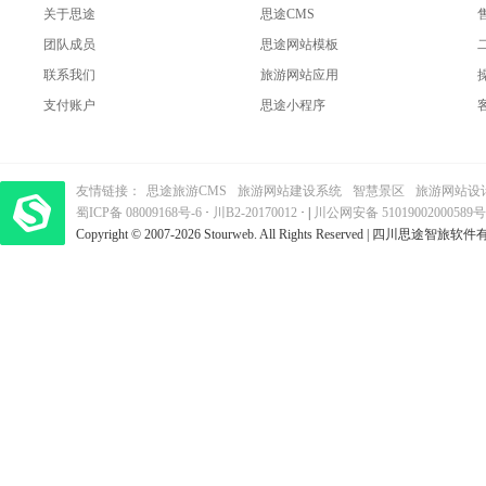
关于思途
思途CMS
团队成员
思途网站模板
联系我们
旅游网站应用
支付账户
思途小程序
友情链接：
思途旅游CMS
旅游网站建设系统
智慧景区
旅游网站设
蜀ICP备 08009168号-6
梦旅程酒店管理系统
·
​| 运营支持：创旅云营销​
川B2-20170012
· |
川公网安备 51019002000589号
Copyright © 2007-2026 Stourweb. All Rights Reserved | 四川思