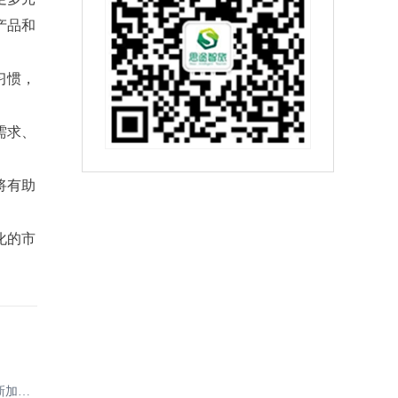
产品和
习惯，
。
需求、
将有助
化的市
“重”“新”出发 携手再相邀 ——“你好！重庆”文旅推广活动在新加坡开幕