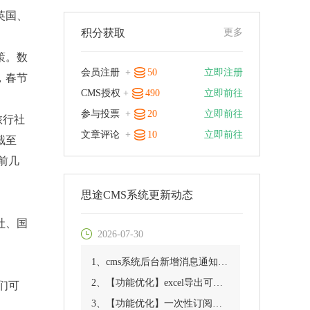
英国、
积分获取
更多
策。数
会员注册
+
50
立即注册
，春节
CMS授权
+
490
立即前往
参与投票
+
20
立即前往
旅行社
文章评论
+
10
立即前往
截至
超前几
思途CMS系统更新动态
社、国
2026-07-30
1、cms系统后台新增消息通知优化
2、【功能优化】excel导出可指定供应商
们可
3、【功能优化】一次性订阅消息功能优化