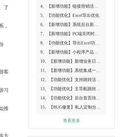
4、【新增功能】链接营销活动设置，新增优惠券地址
、了
5、【功能优化】Excel导出优化
6、【新增功能】系统后台新增消息通知管理
系，
7、【新增功能】PC端关闭时增加一个宣传移动端的模板
8、【功能优化】导出Excel功能优化
份
9、【新增功能】小程序产品列表页增加两种新的布局样式配置功能
10、【新增功能】新增业务日程表
11、【新增功能】系统集成一次性订阅消息
游客
12、【功能优化】支持跳转活动营销
13、【功能优化】主导航跳转产品显示具体链接
游习
14、【功能优化】后台首页待办事项内容调整
15、【BUG修复】私人定制分享产品标题获取错误
如推
查看更多
等方