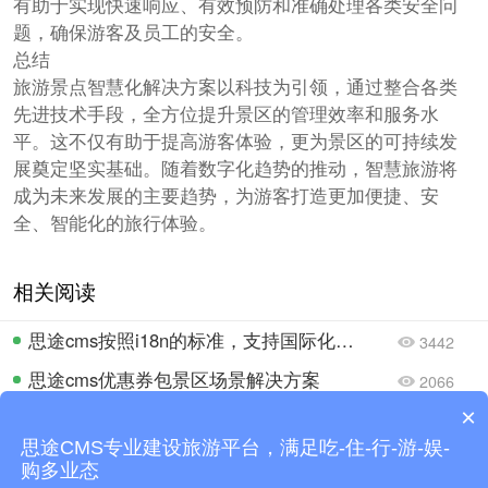
有助于实现快速响应、有效预防和准确处理各类安全问
题，确保游客及员工的安全。
总结
旅游景点智慧化解决方案以科技为引领，通过整合各类
先进技术手段，全方位提升景区的管理效率和服务水
平。这不仅有助于提高游客体验，更为景区的可持续发
展奠定坚实基础。随着数字化趋势的推动，智慧旅游将
成为未来发展的主要趋势，为游客打造更加便捷、安
全、智能化的旅行体验。
相关阅读
思途cms按照i18n的标准，支持国际化业务开拓
3442
思途cms优惠券包景区场景解决方案
2066
×
数字化文旅解决方案：助力旅游企业实现全方位业务增长
1836
你们是怎么收费的呢？
思途CMS专业建设旅游平台，满足吃-住-行-游-娱-
如何设计旅游网站全指南：借助思途智旅，打造属于你的个性化平台
1981
购多业态
现在有优惠活动么？