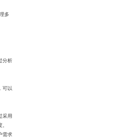
理多
过分析
，可以
过采用
度。
户需求