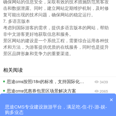
确保网站的信息安全，采取有效的技术措施防范黑客攻
击和数据泄露。同时，建立网站定期维护机制，及时修
复可能出现的技术问题，确保网站的稳定运行。
7. 多语言版本
考虑到国际游客的需求，提供多语言版本的网站，帮助
非中文游客更好地获取信息和服务。
景区网站的建设是一个系统工程，需要综合运用各种技
术和方法，为游客提供优质的在线服务，同时也是提升
景区品牌形象和竞争力的重要渠道。
相关阅读
思途cms按照i18n的标准，支持国际化业务开拓
3439
思途cms优惠券包景区场景解决方案
2065
×
数字化文旅解决方案：助力旅游企业实现全方位业务增长
1835
思途CMS专业建设旅游平台，满足吃-住-行-游-娱-
如何设计旅游网站全指南：借助思途智旅，打造属于你的个性化平台
1981
购多业态
你们是怎么收费的呢？