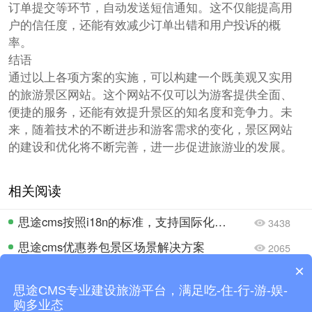
订单提交等环节，自动发送短信通知。这不仅能提高用
户的信任度，还能有效减少订单出错和用户投诉的概
率。
结语
通过以上各项方案的实施，可以构建一个既美观又实用
的旅游景区网站。这个网站不仅可以为游客提供全面、
便捷的服务，还能有效提升景区的知名度和竞争力。未
来，随着技术的不断进步和游客需求的变化，景区网站
的建设和优化将不断完善，进一步促进旅游业的发展。
相关阅读
思途cms按照i18n的标准，支持国际化业务开拓
3438
思途cms优惠券包景区场景解决方案
2065
×
数字化文旅解决方案：助力旅游企业实现全方位业务增长
1832
思途CMS专业建设旅游平台，满足吃-住-行-游-娱-
如何设计旅游网站全指南：借助思途智旅，打造属于你的个性化平台
1981
购多业态
你们是怎么收费的呢？