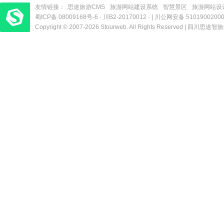
友情链接：
思途旅游CMS
旅游网站建设系统
智慧景区
旅游网站设
蜀ICP备 08009168号-6
梦旅程酒店管理系统
​| 运营支持：创旅云营销​
·
川B2-20170012
· |
川公网安备 5101900200
Copyright © 2007-2026 Stourweb. All Rights Reserved |