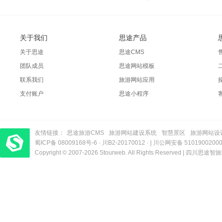
关于我们
思途产品
关于思途
思途CMS
团队成员
思途网站模板
联系我们
旅游网站应用
支付账户
思途小程序
友情链接：
思途旅游CMS
旅游网站建设系统
智慧景区
旅游网站设
蜀ICP备 08009168号-6
梦旅程酒店管理系统
​| 运营支持：创旅云营销​
·
川B2-20170012
· |
川公网安备 5101900200
Copyright © 2007-2026 Stourweb. All Rights Reserved |