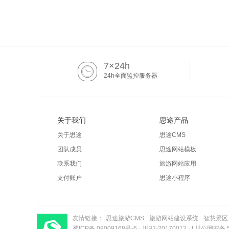
7×24h
24h全面监控服务器
关于我们
思途产品
关于思途
思途CMS
团队成员
思途网站模板
联系我们
旅游网站应用
支付账户
思途小程序
友情链接：
思途旅游CMS
旅游网站建设系统
智慧景区
蜀ICP备 08009168号-6
梦旅程酒店管理系统
​| 运营支持：创旅云营销​
·
川B2-20170012
· |
川公网安备 51