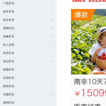
门票栏目
租车栏目
签证栏目
团购栏目
攻略栏目
私人定制
结伴栏目
游记栏目
相册栏目
活动栏目
邮轮栏目
专题栏目
通用栏目