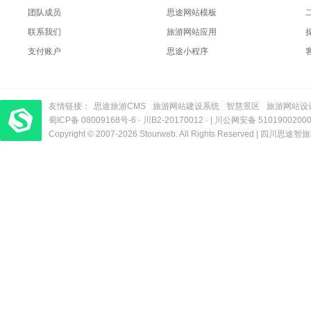
团队成员
思途网站模板
联系我们
旅游网站应用
支付账户
思途小程序
友情链接：
思途旅游CMS
旅游网站建设系统
智慧景区
旅游网站设
蜀ICP备 08009168号-6
梦旅程酒店管理系统
​| 运营支持：创旅云营销​
·
川B2-20170012
· |
川公网安备 5101900200
Copyright © 2007-2026 Stourweb. All Rights Reserved |