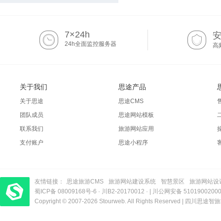
7×24h
24h全面监控服务器
高
关于我们
思途产品
关于思途
思途CMS
团队成员
思途网站模板
联系我们
旅游网站应用
支付账户
思途小程序
友情链接：
思途旅游CMS
旅游网站建设系统
智慧景区
旅游网站设
蜀ICP备 08009168号-6
梦旅程酒店管理系统
​| 运营支持：创旅云营销​
·
川B2-20170012
· |
川公网安备 5101900200
Copyright © 2007-2026 Stourweb. All Rights Reserved |