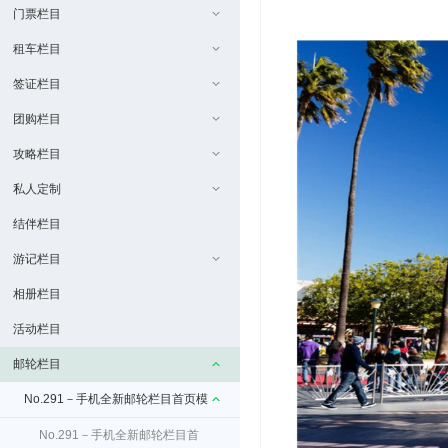
门票栏目
租车栏目
签证栏目
团购栏目
攻略栏目
私人定制
结伴栏目
游记栏目
相册栏目
活动栏目
邮轮栏目
No.291－手机全新邮轮栏目首页模
板（免费）
No.291－手机全新邮轮栏目首