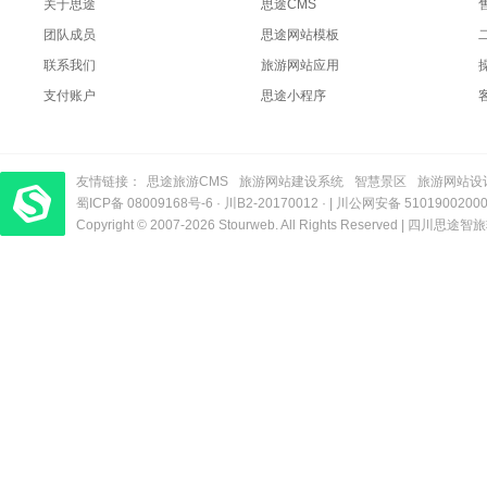
关于思途
思途CMS
团队成员
思途网站模板
联系我们
旅游网站应用
支付账户
思途小程序
友情链接：
思途旅游CMS
旅游网站建设系统
智慧景区
旅游网站设
蜀ICP备 08009168号-6
梦旅程酒店管理系统
​| 运营支持：创旅云营销​
·
川B2-20170012
· |
川公网安备 5101900200
Copyright © 2007-2026 Stourweb. All Rights Reserved |