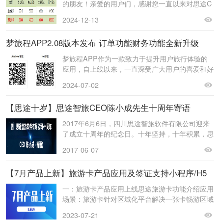
的朋友！亲爱的用户们，感谢您一直以来对思途C
MS8.0的支持与信任！为了表达我们最诚挚的谢意
2024-12-13
梦旅程APP2.08版本发布 订单功能财务功能全新升级
梦旅程APP作为一款致力于提升用户旅行体验的
应用，自上线以来，一直深受广大用户的喜爱和好
评。现在，梦旅程APP迎来了2.08新版的发布，
2024-07-02
这次
【思途十岁】思途智旅CEO陈小成先生十周年寄语
2017年6月6日，四川思途智旅软件有限公司迎来
了成立十周年的纪念日。十年坚持，十年积累，思
途以互联网+旅游为突破口，进入旅游行业，赢得
2017-06-07
了数
【7月产品上新】旅游卡产品应用及签证支持小程序/H5
一：旅游卡产品应用上线思途旅游卡功能介绍应用
场景：旅游卡针对区域化平台解决一张卡畅游区域
的问题，可刺激区域内消费者消费，享受多产品组
2023-07-21
合优惠福