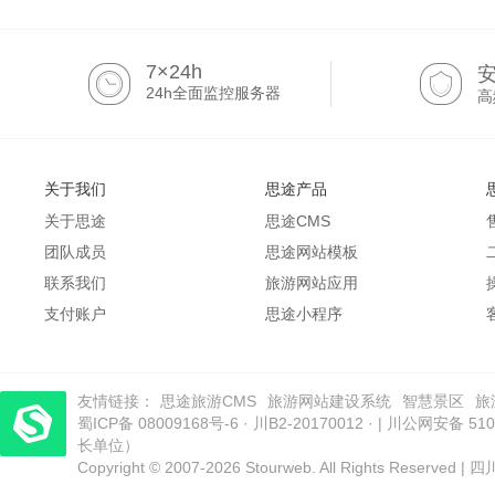
7×24h
24h全面监控服务器
高
关于我们
思途产品
关于思途
思途CMS
团队成员
思途网站模板
联系我们
旅游网站应用
支付账户
思途小程序
友情链接：
思途旅游CMS
旅游网站建设系统
智慧景区
旅
蜀ICP备 08009168号-6
电商小程序
梦旅程酒店管理系统
·
川B2-20170012
​| 运营支持：创旅云营销​
· |
川公网安备 5101
长单位）
Copyright © 2007-2026 Stourweb. All Rights Res