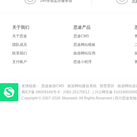
24h全面监控服务器
高
关于我们
思途产品
关于思途
思途CMS
团队成员
思途网站模板
联系我们
旅游网站应用
支付账户
思途小程序
友情链接：
思途旅游CMS
旅游网站建设系统
智慧景区
旅游网站设
蜀ICP备 08009168号-6
梦旅程酒店管理系统
​| 运营支持：创旅云营销​
·
川B2-20170012
· |
川公网安备 5101900200
Copyright © 2007-2026 Stourweb. All Rights Reserved |