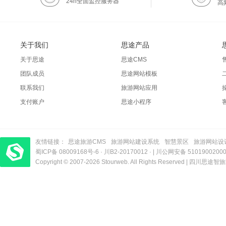
24h全面监控服务器
高
关于我们
思途产品
关于思途
思途CMS
团队成员
思途网站模板
联系我们
旅游网站应用
支付账户
思途小程序
友情链接：
思途旅游CMS
旅游网站建设系统
智慧景区
旅游网站设
蜀ICP备 08009168号-6
梦旅程酒店管理系统
​| 运营支持：创旅云营销​
·
川B2-20170012
· |
川公网安备 5101900200
Copyright © 2007-2026 Stourweb. All Rights Reserved |