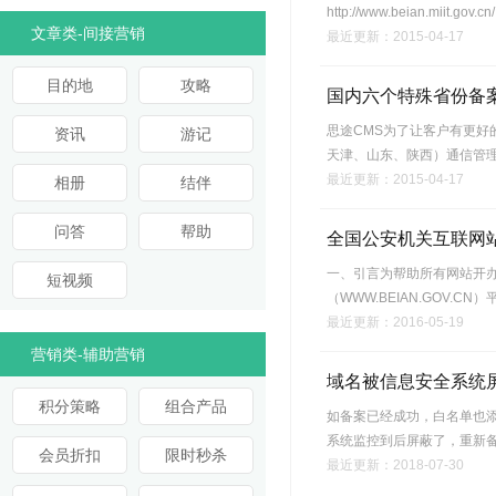
http://www.beian.
文章类-间接营销
最近更新：2015-04-17
目的地
攻略
国内六个特殊省份备
思途CMS为了让客户有更好
资讯
游记
天津、山东、陕西）通信管
最近更新：2015-04-17
相册
结伴
问答
帮助
全国公安机关互联网
一、引言为帮助所有网站开办
短视频
（WWW.BEIAN.GO
最近更新：2016-05-19
营销类-辅助营销
域名被信息安全系统
积分策略
组合产品
如备案已经成功，白名单也
系统监控到后屏蔽了，重新
会员折扣
限时秒杀
最近更新：2018-07-30