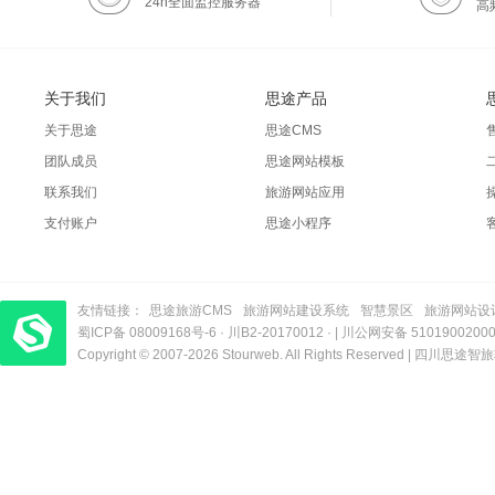
24h全面监控服务器
高
关于我们
思途产品
关于思途
思途CMS
团队成员
思途网站模板
联系我们
旅游网站应用
支付账户
思途小程序
友情链接：
思途旅游CMS
旅游网站建设系统
智慧景区
旅游网站设
蜀ICP备 08009168号-6
梦旅程酒店管理系统
​| 运营支持：创旅云营销​
·
川B2-20170012
· |
川公网安备 5101900200
Copyright © 2007-2026 Stourweb. All Rights Reserved |