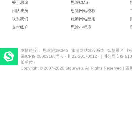
关于思途
思途CMS
团队成员
思途网站模板
联系我们
旅游网站应用
支付账户
思途小程序
友情链接：
思途旅游CMS
旅游网站建设系统
智慧景区
旅
蜀ICP备 08009168号-6
电商小程序
梦旅程酒店管理系统
·
川B2-20170012
​| 运营支持：创旅云营销​
· |
川公网安备 5101
长单位）
Copyright © 2007-2026 Stourweb. All Rights Res