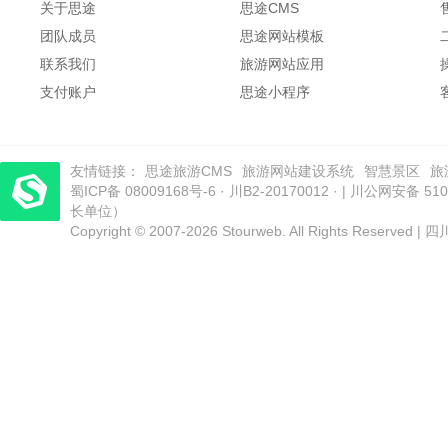
关于思途
思途CMS
团队成员
思途网站模板
联系我们
旅游网站应用
支付账户
思途小程序
友情链接：
思途旅游CMS
旅游网站建设系统
智慧景区
旅
蜀ICP备 08009168号-6
电商小程序
梦旅程酒店管理系统
·
川B2-20170012
​| 运营支持：创旅云营销​
· |
川公网安备 5101
长单位）
Copyright © 2007-2026 Stourweb. All Rights Res