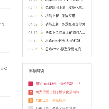
04-25
免费应用上新 | 模块化店铺装修功能发布，3分钟打造你的DIY首页
04-08
功能上新 | 保险应用
时间，
04-02
功能上新 | 多景区语音导览
03-19
快收下全网最全的旅游AI工具 ！
03-18
思途cms按照i18n的标准，支持国际化业务开拓
03-04
思途cms小微型旅游电商平台解决方案
听自动
推荐阅读
1
思途cms618年中特价活动，18天内特价下订，史无前例限时享5.5折
2
免费应用上新 | 模块化店铺装修功能发布，3分钟打造你的DIY首页
3
功能上新 | 保险应用
4
功能上新 | 多景区语音导览