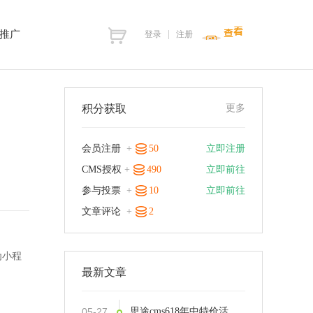
推广
登录
注册
积分获取
更多
会员注册
+
50
立即注册
CMS授权
+
490
立即前往
参与投票
+
10
立即前往
文章评论
+
2
为小程
最新文章
05-27
思途cms618年中特价活动，18天内特价下订，史无前例限时享5.5折