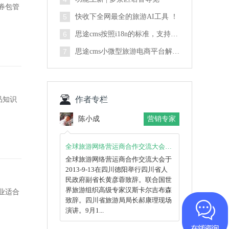
券包管
5
快收下全网最全的旅游AI工具 ！
6
思途cms按照i18n的标准，支持国际化业务开拓
7
思途cms小微型旅游电商平台解决方案
作者专栏
品知识
陈小成
营销专家
全球旅游网络营运商合作交流大会于2013-9-13在四川德阳举行
全球旅游网络营运商合作交流大会于
2013-9-13在四川德阳举行四川省人
民政府副省长黄彦蓉致辞。联合国世
界旅游组织高级专家汉斯卡尔吉布森
业适合
致辞。四川省旅游局局长郝康理现场
演讲。9月1...