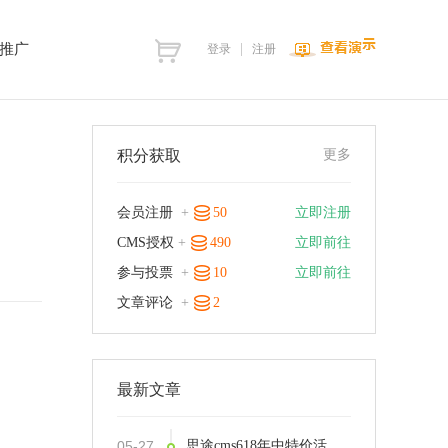
推广
登录
注册
积分获取
更多
会员注册
+
50
立即注册
CMS授权
+
490
立即前往
参与投票
+
10
立即前往
文章评论
+
2
最新文章
05-27
思途cms618年中特价活动，18天内特价下订，史无前例限时享5.5折