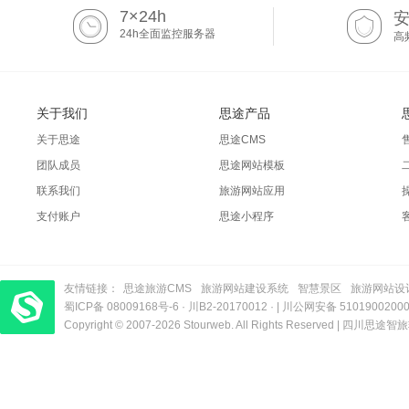
7×24h
24h全面监控服务器
高
关于我们
思途产品
关于思途
思途CMS
团队成员
思途网站模板
联系我们
旅游网站应用
支付账户
思途小程序
友情链接：
思途旅游CMS
旅游网站建设系统
智慧景区
旅游网站设
蜀ICP备 08009168号-6
梦旅程酒店管理系统
​| 运营支持：创旅云营销​
·
川B2-20170012
· |
川公网安备 5101900200
Copyright © 2007-2026 Stourweb. All Rights Reserved |