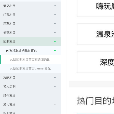
酒店栏目
板（免费）
门票栏目
租车栏目
签证栏目
团购栏目
pc标准版团购栏目首页
pc版团购栏目首页精选团购设
置
pc版团购栏目首页banner图配
置
攻略栏目
私人定制
结伴栏目
游记栏目
相册栏目