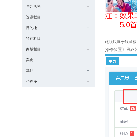
户外活动
注：效果
资讯栏目
5.0首
目的地
特产栏目
此版块属于线路板
商城栏目
操作位置》线路
美食
其他
小程序