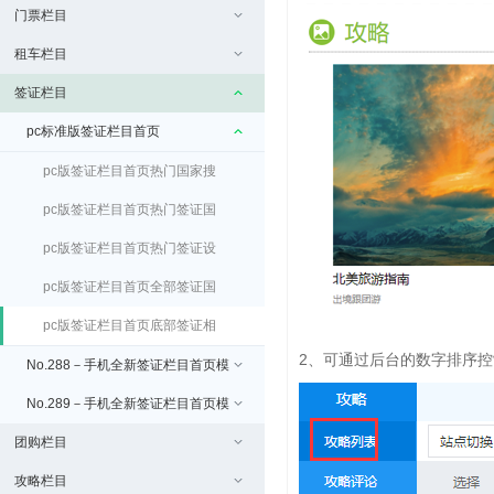
门票栏目
租车栏目
签证栏目
pc标准版签证栏目首页
pc版签证栏目首页热门国家搜
索设置
pc版签证栏目首页热门签证国
家设置
pc版签证栏目首页热门签证设
置
pc版签证栏目首页全部签证国
家显示规则
pc版签证栏目首页底部签证相
2、可通过后台的数字排序
关文章设置
No.288－手机全新签证栏目首页模
板
No.289－手机全新签证栏目首页模
团购栏目
板（免费）
攻略栏目