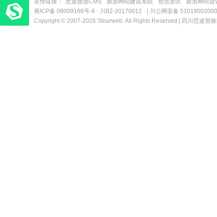
友情链接：
思途旅游CMS
旅游网站建设系统
智慧景区
旅游网站设
蜀ICP备 08009168号-6
梦旅程酒店管理系统
​| 运营支持：创旅云营销​
·
川B2-20170012
· |
川公网安备 5101900200
Copyright © 2007-2026 Stourweb. All Rights Reserved |