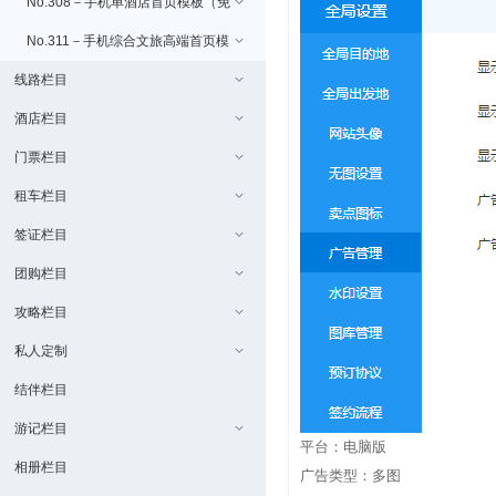
费）
No.308－手机单酒店首页模板（免
费）
No.311－手机综合文旅高端首页模
线路栏目
板（免费/uniapp版本）
酒店栏目
门票栏目
租车栏目
签证栏目
团购栏目
攻略栏目
私人定制
结伴栏目
游记栏目
平台：电脑版
相册栏目
广告类型：多图