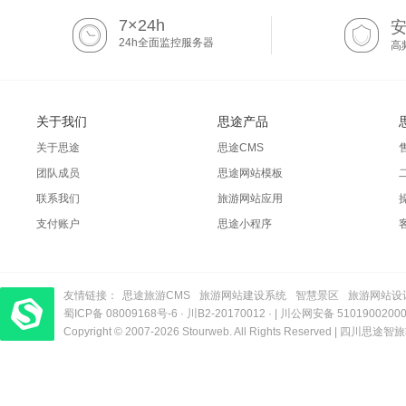
7×24h
24h全面监控服务器
高
关于我们
思途产品
关于思途
思途CMS
团队成员
思途网站模板
联系我们
旅游网站应用
支付账户
思途小程序
友情链接：
思途旅游CMS
旅游网站建设系统
智慧景区
旅游网站设
蜀ICP备 08009168号-6
梦旅程酒店管理系统
​| 运营支持：创旅云营销​
·
川B2-20170012
· |
川公网安备 5101900200
Copyright © 2007-2026 Stourweb. All Rights Reserved |