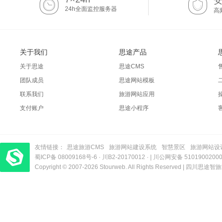
24h全面监控服务器
高
关于我们
思途产品
关于思途
思途CMS
团队成员
思途网站模板
联系我们
旅游网站应用
支付账户
思途小程序
友情链接：
思途旅游CMS
旅游网站建设系统
智慧景区
旅游网站设
蜀ICP备 08009168号-6
梦旅程酒店管理系统
​| 运营支持：创旅云营销​
·
川B2-20170012
· |
川公网安备 5101900200
Copyright © 2007-2026 Stourweb. All Rights Reserved |