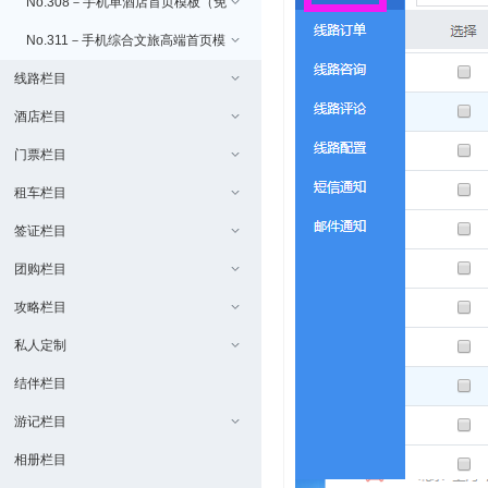
费）
No.308－手机单酒店首页模板（免
费）
No.311－手机综合文旅高端首页模
线路栏目
板（免费/uniapp版本）
酒店栏目
门票栏目
租车栏目
签证栏目
团购栏目
攻略栏目
私人定制
结伴栏目
游记栏目
相册栏目