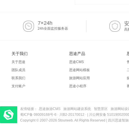
7×24h
24h全面监控服务器
高
关于我们
思途产品
关于思途
思途CMS
团队成员
思途网站模板
联系我们
旅游网站应用
支付账户
思途小程序
友情链接：
思途旅游CMS
旅游网站建设系统
智慧景区
旅游网站设
蜀ICP备 08009168号-6
梦旅程酒店管理系统
​| 运营支持：创旅云营销​
·
川B2-20170012
· |
川公网安备 5101900200
Copyright © 2007-2026 Stourweb. All Rights Reserved |