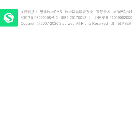
友情链接：
思途旅游CMS
旅游网站建设系统
智慧景区
旅游网站设
蜀ICP备 08009168号-6
梦旅程酒店管理系统
​| 运营支持：创旅云营销​
·
川B2-20170012
· |
川公网安备 5101900200
Copyright © 2007-2026 Stourweb. All Rights Reserved |