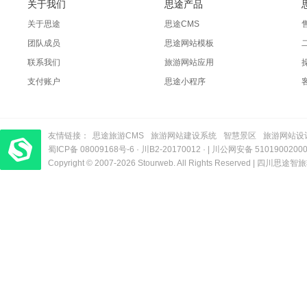
关于我们
思途产品
关于思途
思途CMS
团队成员
思途网站模板
联系我们
旅游网站应用
支付账户
思途小程序
友情链接：
思途旅游CMS
旅游网站建设系统
智慧景区
旅游网站设
蜀ICP备 08009168号-6
梦旅程酒店管理系统
​| 运营支持：创旅云营销​
·
川B2-20170012
· |
川公网安备 5101900200
Copyright © 2007-2026 Stourweb. All Rights Reserved |